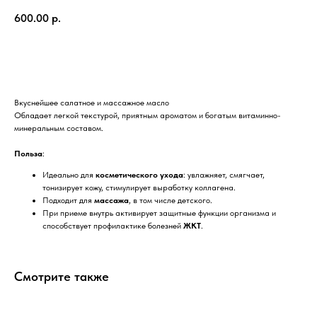
600.00
р.
Купить
Вкуснейшее салатное и массажное масло
Обладает легкой текстурой, приятным ароматом и богатым витаминно-
минеральным составом.
Польза
:
Идеально для
косметического ухода
: увлажняет, смягчает,
тонизирует кожу, стимулирует выработку коллагена.
Подходит для
массажа
, в том числе детского.
При приеме внутрь активирует защитные функции организма и
способствует профилактике болезней
ЖКТ
.
Смотрите также