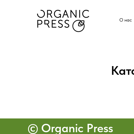
О нас
Кат
© Organic Press