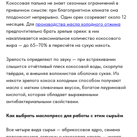
Кокосовая пальма не знает сезонных ограничений в
привычном смысле: при благоприятном климате она
плодоносит непрерывно. Один орех созревает около 12
месяцев. Для
производства масла холодного отжима
предпочтительно брать зрелые орехи: в них
накапливается максимальное количество кокосового
жира — до 65–70% в пересчёте на сухую мякоть.
Зрелость определяют по звуку — при встряхивании
слышится отчётливый плеск кокосовой воды, скорлупа
твёрдая, а внешняя волокнистая оболочка сухая. Из
мякоти зрелого кокоса холодным способом получают
масло с мягким сливочным вкусом, богатое лауриновой
кислотой, которая обладает выраженными
антибактериальными свойствами.
Как выбрать маслопресс для работы с этим сырьём
Все четыре вида сырья — абрикосовое ядро, семена
подсолнечника, горчицы и кокосовая мякоть — имеют