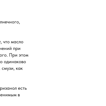
лнечного,
, что масло
инений при
ого. При этом
го одинаково
 смузи, как
ризанол есть
менимым в