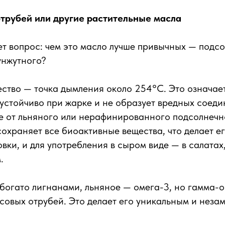
трубей или другие растительные масла
т вопрос: чем это масло лучше привычных — подсо
унжутного?
ство — точка дымления около 254°C. Это означает
устойчиво при жарке и не образует вредных соед
ие от льняного или нерафинированного подсолнечн
охраняет все биоактивные вещества, что делает е
вки, и для употребления в сыром виде — в салатах,
.
богато лигнанами, льняное — омега-3, но гамма-о
исовых отрубей. Это делает его уникальным и неза