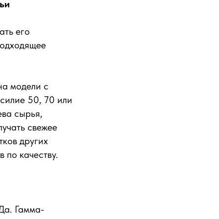
мьи
ать его
подходящее
а модели с
силие 50, 70 или
ева сырья,
лучать свежее
тков других
 по качеству.
Да. Гамма-