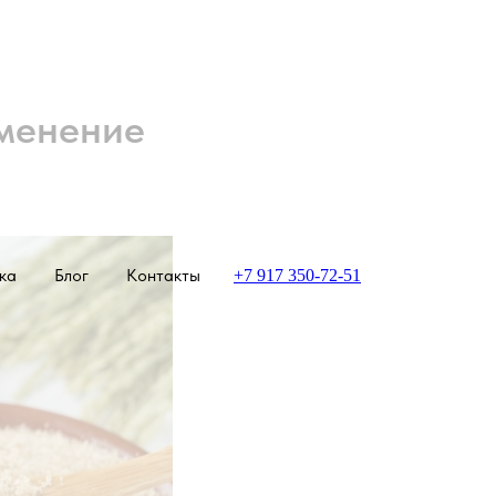
именение
ка
Блог
Контакты
+7 917 350-72-51