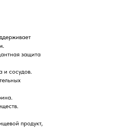
оддерживает
м.
антная защита
 и сосудов.
ительных
рина.
еществ.
ищевой продукт,