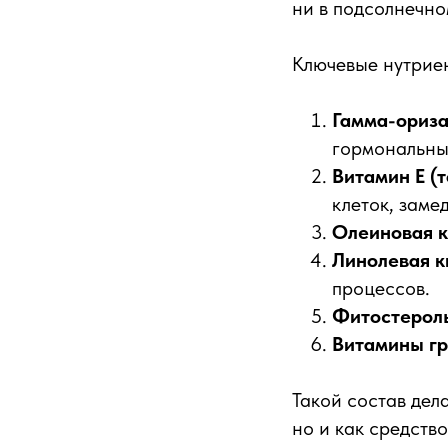
ни в подсолнечном
Ключевые нутриен
Гамма-ориз
гормональны
Витамин E (
клеток, заме
Олеиновая к
Линолевая к
процессов.
Фитостерол
Витамины гр
Такой состав дел
но и как средств