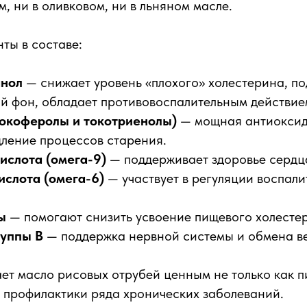
, ни в оливковом, ни в льняном масле.
ты в составе:
анол
— снижает уровень «плохого» холестерина, п
й фон, обладает противовоспалительным действие
токоферолы и токотриенолы)
— мощная антиоксид
дление процессов старения.
ислота (омега-9)
— поддерживает здоровье сердца
ислота (омега-6)
— участвует в регуляции воспал
ы
— помогают снизить усвоение пищевого холесте
уппы B
— поддержка нервной системы и обмена в
ает масло рисовых отрубей ценным не только как п
о профилактики ряда хронических заболеваний.