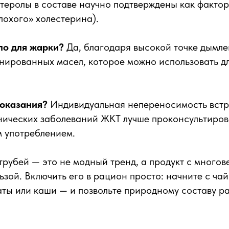
теролы в составе научно подтверждены как факто
охого» холестерина).
ло для жарки?
Да, благодаря высокой точке дымле
нированных масел, которое можно использовать д
показания?
Индивидуальная непереносимость встр
нических заболеваний ЖКТ лучше проконсультиров
м употреблением.
рубей — это не модный тренд, а продукт с многов
ьзой. Включить его в рацион просто: начните с чай
аты или каши — и позвольте природному составу р