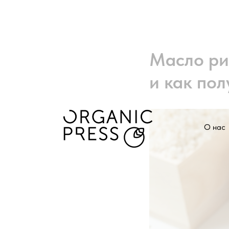
Масло ри
и как пол
О нас