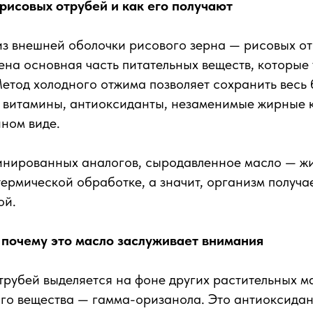
 рисовых отрубей и как его получают
из внешней оболочки рисового зерна — рисовых о
ена основная часть питательных веществ, которые
етод холодного отжима позволяет сохранить весь
: витамины, антиоксиданты, незаменимые жирные 
нном виде.
инированных аналогов, сыродавленное масло — жи
термической обработке, а значит, организм получае
ой.
: почему это масло заслуживает внимания
рубей выделяется на фоне других растительных м
ого вещества — гамма-оризанола. Это антиоксидант