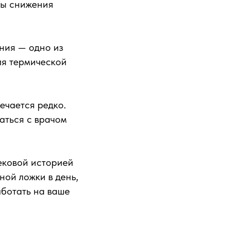
ры снижения
ния — одно из
ля термической
ечается редко.
аться с врачом
ековой историей
ной ложки в день,
аботать на ваше