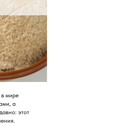
 в мире
ами, а
давно: этот
нения.