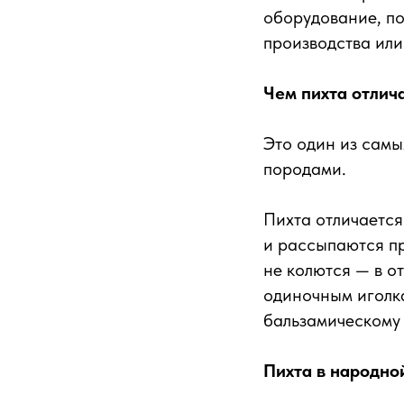
оборудование, по
производства ил
Чем пихта отлича
Это один из самы
породами.
Пихта отличается
и рассыпаются пр
не колются — в от
одиночным иголка
бальзамическому 
Пихта в народно