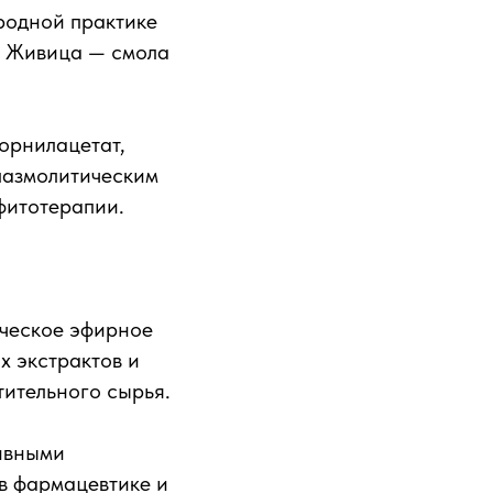
ародной практике
х. Живица — смола
орнилацетат,
пазмолитическим
фитотерапии.
ческое эфирное
х экстрактов и
тительного сырья.
ивными
в фармацевтике и