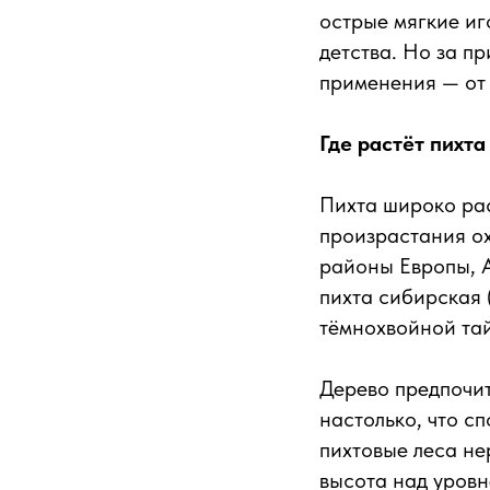
острые мягкие иг
детства. Но за п
применения — от
Где растёт пихта
Пихта широко ра
произрастания ох
районы Европы, А
пихта сибирская 
тёмнохвойной тай
Дерево предпочи
настолько, что с
пихтовые леса н
высота над уровн