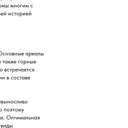
комы многим с
шей историей
 Основные ареалы
а также горные
о встречается
ии в составе
евыносливо
о поэтому
ах. Оптимальная
 виды