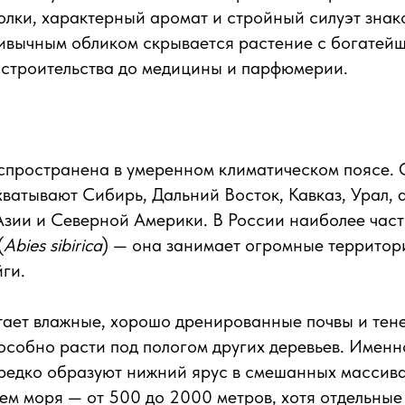
олки, характерный аромат и стройный силуэт зна
ривычным обликом скрывается растение с богатей
 строительства до медицины и парфюмерии.
спространена в умеренном климатическом поясе.
ватывают Сибирь, Дальний Восток, Кавказ, Урал, 
зии и Северной Америки. В России наиболее част
(
Abies sibirica
) — она занимает огромные территор
ги.
тает влажные, хорошо дренированные почвы и тен
пособно расти под пологом других деревьев. Именн
ередко образуют нижний ярус в смешанных массив
ем моря — от 500 до 2000 метров, хотя отдельные