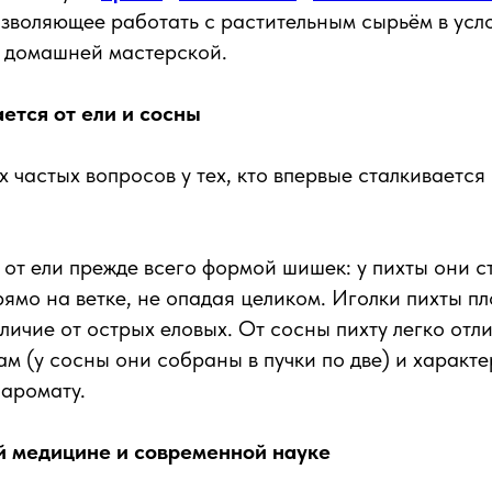
зволяющее работать с растительным сырьём в усл
и домашней мастерской.
ется от ели и сосны
х частых вопросов у тех, кто впервые сталкивается
 от ели прежде всего формой шишек: у пихты они с
ямо на ветке, не опадая целиком. Иголки пихты пл
личие от острых еловых. От сосны пихту легко отли
м (у сосны они собраны в пучки по две) и характ
аромату.
й медицине и современной науке