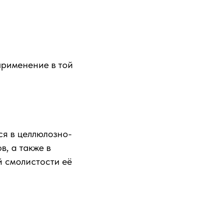
применение в той
ся в целлюлозно-
, а также в
й смолистости её