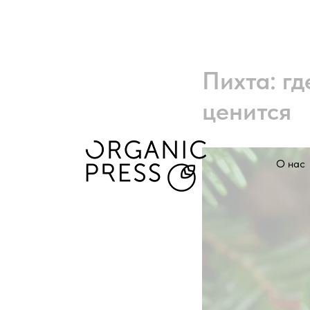
Пихта: гд
ценится
О нас