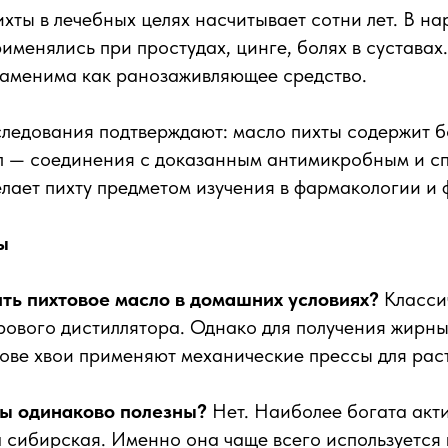
хты в лечебных целях насчитывает сотни лет. В н
рименялись при простудах, цинге, болях в сустава
заменима как ранозаживляющее средство.
ледования подтверждают: масло пихты содержит б
л — соединения с доказанным антимикробным и с
елает пихту предметом изучения в фармакологии и 
ы
ть пихтовое масло в домашних условиях?
Класси
рового дистиллятора. Однако для получения жирны
ове хвои применяют механические прессы для рас
ты одинаково полезны?
Нет. Наиболее богата акт
 сибирская. Именно она чаще всего используется 