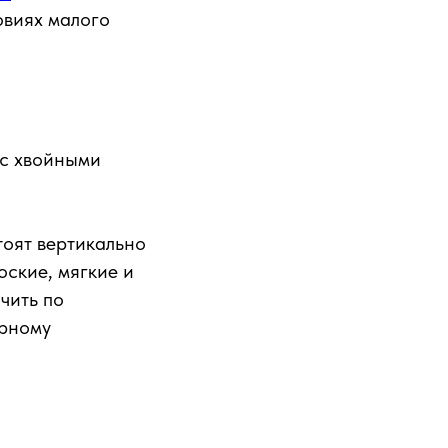
овиях малого
 с хвойными
тоят вертикально
оские, мягкие и
чить по
ерному