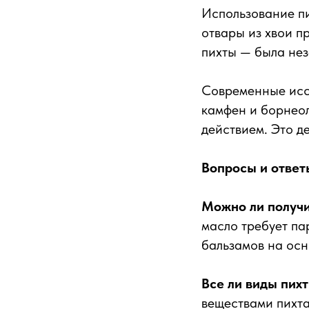
Использование пи
отвары из хвои п
пихты — была не
Современные исс
камфен и борнео
действием. Это д
Вопросы и ответ
Можно ли получи
масло требует па
бальзамов на осн
Все ли виды пих
веществами пихта