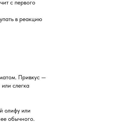
чит с первого
упать в реакцию
матом. Привкус —
 или слегка
й олифу или
нее обычного.