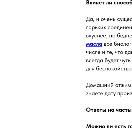
Влияет ли спосо
Да, и очень суще
горьких соединен
вкуснее, но бедн
масла
все биолог
числе и те, что 
всегда будет чут
для беспокойства
Домашний отжим 
знаете дату прои
Ответы на часты
Можно ли есть г