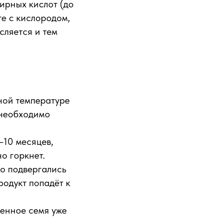
рных кислот (до
е с кислородом,
сляется и тем
ной температуре
 необходимо
–10 месяцев,
о горкнет.
о подвергались
родукт попадёт к
енное семя уже