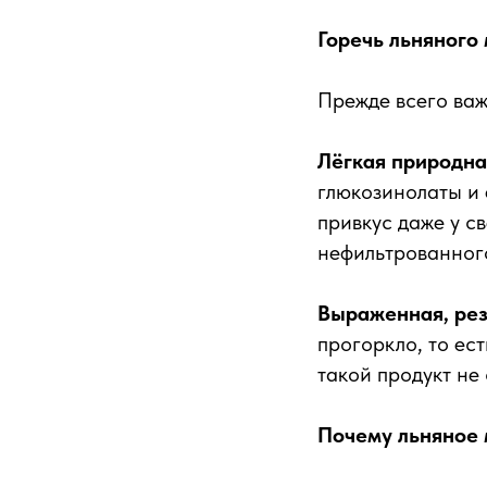
Горечь льняного
Прежде всего важ
Лёгкая природна
глюкозинолаты и
привкус даже у с
нефильтрованного
Выраженная, рез
прогоркло, то ес
такой продукт не 
Почему льняное 