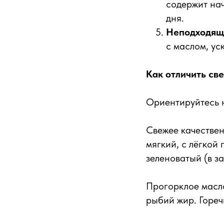
содержит нач
дня.
Неподходяща
с маслом, ус
Как отличить св
Ориентируйтесь на
Свежее качествен
мягкий, с лёгкой
зеленоватый (в з
Прогорклое масл
рыбий жир. Гореч