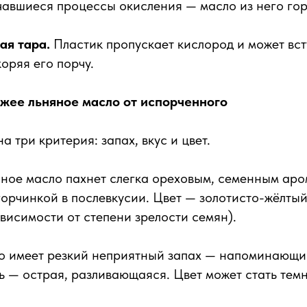
авшиеся процессы окисления — масло из него гор
я тара.
Пластик пропускает кислород и может вст
коряя его порчу.
ежее льняное масло от испорченного
 три критерия: запах, вкус и цвет.
ное масло пахнет слегка ореховым, семенным аро
 горчинкой в послевкусии. Цвет — золотисто-жёлтый
ависимости от степени зрелости семян).
о имеет резкий неприятный запах — напоминающи
ь — острая, разливающаяся. Цвет может стать тем