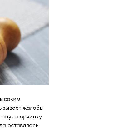
высоким
вызывает жалобы
венную горчинку
гда оставалось