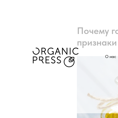
Почему г
признаки 
О нас