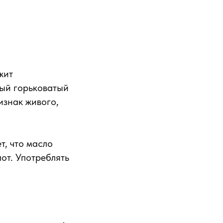
жит
мый горьковатый
изнак живого,
т, что масло
от. Употреблять