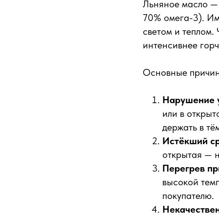
Льняное масло —
70% омега-3). Им
светом и теплом.
интенсивнее горч
Основные причин
Нарушение у
или в открыт
держать в тё
Истёкший ср
открытая — н
Перегрев пр
высокой темп
покупателю.
Некачествен