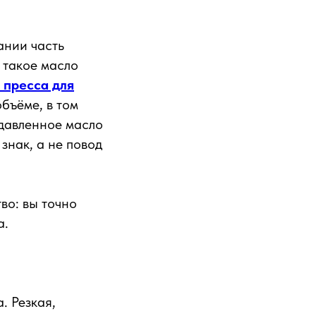
ании часть
 такое масло
 пресса для
бъёме, в том
одавленное масло
знак, а не повод
во: вы точно
а.
. Резкая,