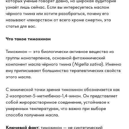
которых учёные говорят давно, но широкая аудитория
узнаёт лишь сейчас. Если вы интересуетесь маслом
чёрного тмина или хотите разобраться, почему его
называют «лекарством от всего кроме смерти», эта
статья для вас.
Что такое тимохинон
Тимохинон — это биологически активное вещество из
группы монотерпенов, основной фитохимический
компонент масла чёрного тмина (
Nigella sativa
). Именно
ему приписывают большинство терапевтических свойств
этого масла.
С химической точки зрения тимохинон обозначается как
2-изопропил-5-метилбензо-1,4-хинон. Он представляет
собой жирорастворимое соединение, устойчивое к
умеренным температурам, что важно при выборе
способа получения масла.
Ключевой факт:
тимохинон — не синтетический