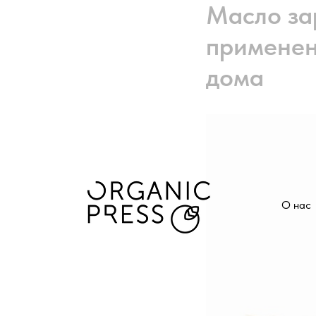
Масло за
применен
дома
О нас