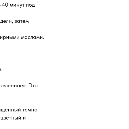
–40 минут под
дели, затем
фирными маслами.
.
авленное». Это
ыщенный тёмно-
сцветный и