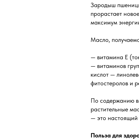
Зародыш пшеницы 
прорастает новое
максимум энергии
Масло, получаем
— витамина E (т
— витаминов груп
кислот — линолев
фитостеролов и р
По содержанию в
растительные мас
— это настоящий 
Польза для здоро