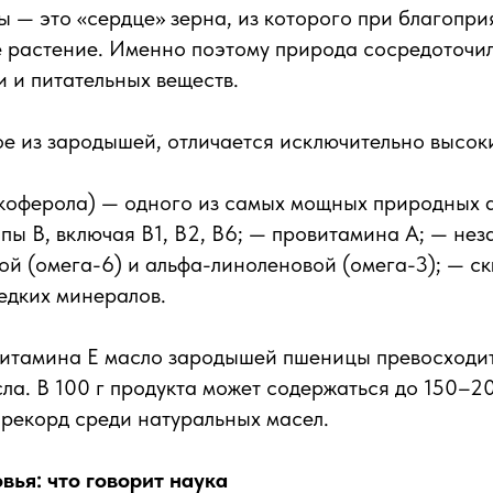
— это «сердце» зерна, из которого при благопри
 растение. Именно поэтому природа сосредоточил
 и питательных веществ.
ое из зародышей, отличается исключительно высо
окоферола) — одного из самых мощных природных 
пы B, включая B1, B2, B6; — провитамина A; — н
ой (омега-6) и альфа-линоленовой (омега-3); — ск
едких минералов.
итамина E масло зародышей пшеницы превосходит
ла. В 100 г продукта может содержаться до 150–2
рекорд среди натуральных масел.
вья: что говорит наука