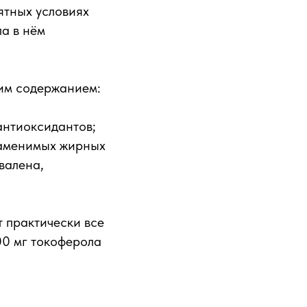
ятных условиях
а в нём
ким содержанием:
антиоксидантов;
езаменимых жирных
валена,
 практически все
00 мг токоферола