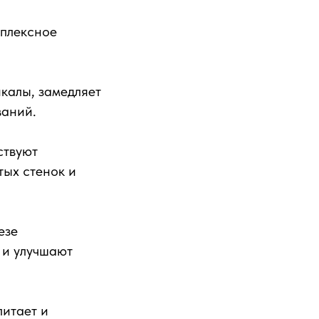
мплексное
калы, замедляет
ваний.
ствуют
тых стенок и
езе
 и улучшают
питает и