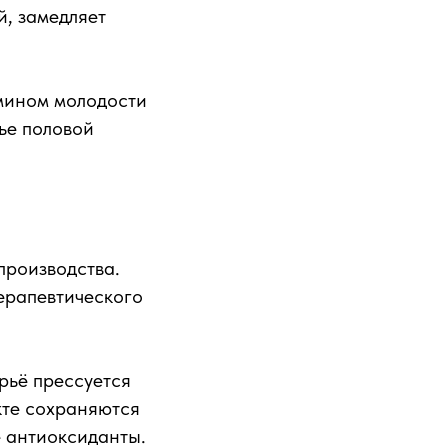
й, замедляет
мином молодости
ье половой
производства.
терапевтического
рьё прессуется
кте сохраняются
 антиоксиданты.